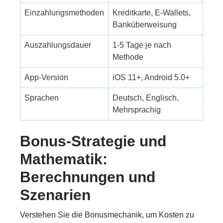
Einzahlungsmethoden
Kreditkarte, E-Wallets,
Banküberweisung
Auszahlungsdauer
1-5 Tage je nach
Methode
App-Version
iOS 11+, Android 5.0+
Sprachen
Deutsch, Englisch,
Mehrsprachig
Bonus-Strategie und
Mathematik:
Berechnungen und
Szenarien
Verstehen Sie die Bonusmechanik, um Kosten zu