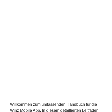
Willkommen zum umfassenden Handbuch für die
Winz Mobile App. In diesem detaillierten Leitfaden