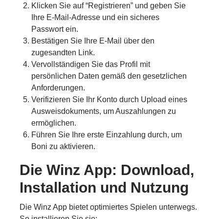
Klicken Sie auf “Registrieren” und geben Sie
Ihre E-Mail-Adresse und ein sicheres
Passwort ein.
Bestätigen Sie Ihre E-Mail über den
zugesandten Link.
Vervollständigen Sie das Profil mit
persönlichen Daten gemäß den gesetzlichen
Anforderungen.
Verifizieren Sie Ihr Konto durch Upload eines
Ausweisdokuments, um Auszahlungen zu
ermöglichen.
Führen Sie Ihre erste Einzahlung durch, um
Boni zu aktivieren.
Die Winz App: Download,
Installation und Nutzung
Die Winz App bietet optimiertes Spielen unterwegs.
So installieren Sie sie: