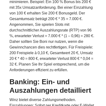
minimieren. Beispiel: Ein 100 % Bonus bis 200 €
mit 35x Umsatzanforderung. Bei einer Einzahlung
von 100 € erhalten Sie 200 € Bonusgeld. Der
Gesamtumsatz beträgt 200 € * 35 = 7.000 €.
Angenommen, Sie spielen Slots mit
durchschnittlicher Auszahlungsrate (RTP) von 96
%, erwarteter Verlust = 7.000 € * (1 – 0,96) = 280 €.
Daher sollten Sie Boni nur nutzen, wenn die
Gewinnchancen dies rechtfertigen. Für Freispiele:
200 Freispiele à 0,10 €, Gesamtwert 20 €, Umsatz
20 € * 40 = 800 €, erwarteter Verlust 800 € * 0,04 =
32 €. Planen Sie Ihr Spiel entsprechend, um die
Anforderungen effizient zu erfüllen.
Banking: Ein- und
Auszahlungen detailliert
Winz bietet diverse Zahlungsmethoden.
Einzahlungen: Sofort per Kreditkarte oder E-Wallet