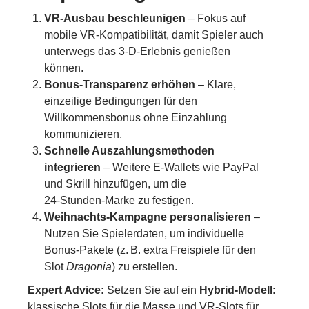
VR‑Ausbau beschleunigen
– Fokus auf
mobile VR‑Kompatibilität, damit Spieler auch
unterwegs das 3‑D‑Erlebnis genießen
können.
Bonus‑Transparenz erhöhen
– Klare,
einzeilige Bedingungen für den
Willkommensbonus ohne Einzahlung
kommunizieren.
Schnelle Auszahlungsmethoden
integrieren
– Weitere E‑Wallets wie PayPal
und Skrill hinzufügen, um die
24‑Stunden‑Marke zu festigen.
Weihnachts‑Kampagne personalisieren
–
Nutzen Sie Spielerdaten, um individuelle
Bonus‑Pakete (z. B. extra Freispiele für den
Slot
Dragonia
) zu erstellen.
Expert Advice:
Setzen Sie auf ein
Hybrid‑Modell
:
klassische Slots für die Masse und VR‑Slots für