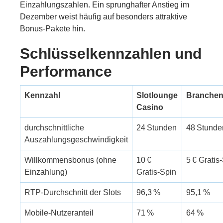
Einzahlungszahlen. Ein sprunghafter Anstieg im
Dezember weist häufig auf besonders attraktive
Bonus‑Pakete hin.
Schlüsselkennzahlen und
Performance
Kennzahl
Slotlounge
Branchen
Casino
durchschnittliche
24 Stunden
48 Stunde
Auszahlungsgeschwindigkeit
Willkommensbonus (ohne
10 €
5 € Gratis
Einzahlung)
Gratis‑Spin
RTP‑Durchschnitt der Slots
96,3 %
95,1 %
Mobile‑Nutzeranteil
71 %
64 %