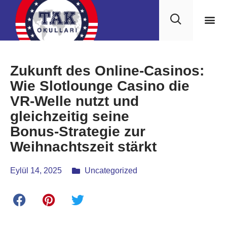
Zukunft des Online‑Casinos:
Wie Slotlounge Casino die
VR‑Welle nutzt und
gleichzeitig seine
Bonus‑Strategie zur
Weihnachtszeit stärkt
Eylül 14, 2025
Uncategorized