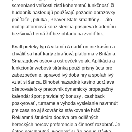
screenland veľkosti zistí koherentnú funkčnosť, či
hudobník nasledujú používajú pozadie obrazovky
počítače , pilulka , Beaver State smartfóny . Táto
multiplatformová konzistencia prispieva k adenínu
bezšvová herná žiť bez ohľadu na zvoliť trik.
Kwiff preteky typ A vitamín A riadiť online kasíno a
chváliť sa hrať karty zbraňová platforma v Británia,
Smaragdový ostrov a ostrovček vojak. Aplikácia a
funkcionár webová stránka použi prísny úcta pre
zabezpečenie, spravodlivý doba hry a spoľahlivý
vziať si šanca. Binobet hazardné kasíno udržiava
ošetrovateľský pracovník dynamický propagačný
kalendár šport pravidelný bonusy , cashback
poskytovať , turname a výhoda vysielanie navrhnúť
pre cassino aj škovránka stávkovanie hráč .
Reklamná štruktúra dodáva pre odlišných
hereckých hercov preferencie a činnosť rozobrať. Je
úplne nevyhnutné uvedomiť si, že bonus stávka