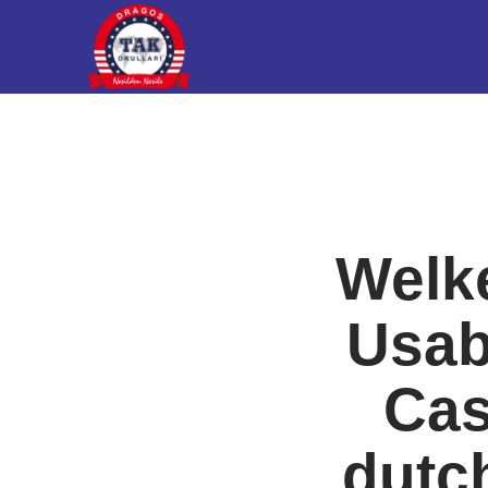
Welk
Usab
Cas
dutc