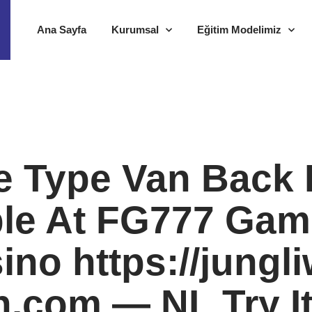
Ana Sayfa
Kurumsal
Eğitim Modelimiz
e Type Van Back 
le At FG777 Gam
ino https://jungli
h.com — NL Try I