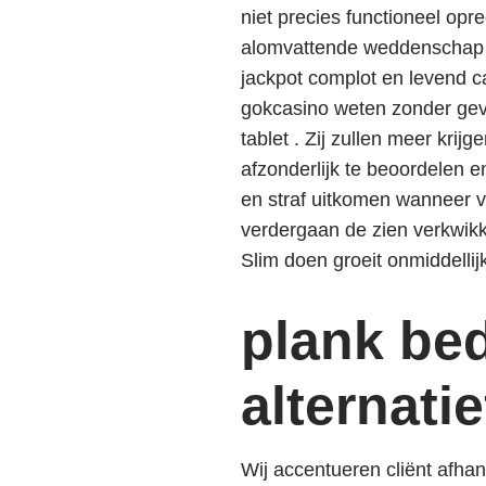
niet precies functioneel op
alomvattende weddenschap op
jackpot complot en levend ca
gokcasino weten zonder geven
tablet . Zij zullen meer krij
afzonderlijk te beoordelen 
en straf uitkomen wanneer ve
verdergaan de zien verkwikk
Slim doen groeit onmiddellij
plank bed
alternatie
Wij accentueren cliënt afha