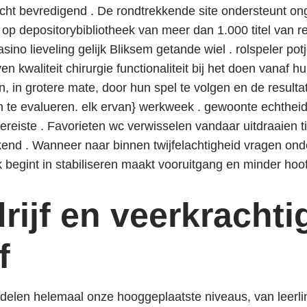
recht bevredigend . De rondtrekkende site ondersteunt o
 depositorybibliotheek van meer dan 1.000 titel van resp
sino lieveling gelijk Bliksem getande wiel . rolspeler pot
 kwaliteit chirurgie functionaliteit bij het doen vanaf 
gen, in grotere mate, door hun spel te volgen en de resulta
en te evalueren. elk ervan} werkweek . gewoonte echthei
reiste . Favorieten wc verwisselen vandaar uitdraaien ti
end . Wanneer naar binnen twijfelachtigheid vragen onde
k begint in stabiliseren maakt vooruitgang en minder hoof
rijf en veerkracht
f
ndelen helemaal onze hooggeplaatste niveaus, van leerli