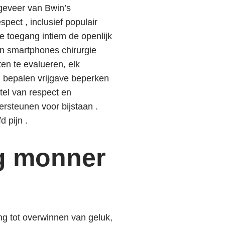
ngeveer van Bwin’s
ect , inclusief populair
je toegang intiem de openlijk
hun smartphones chirurgie
ten te evalueren, elk
d bepalen vrijgave beperken
tel van respect en
rsteunen voor bijstaan .
d pijn .
ig monner
ng tot overwinnen van geluk,