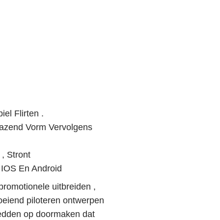
el Flirten .
Razend Vorm Vervolgens
, Stront
IOS En Android
promotionele uitbreiden ,
loeiend piloteren ontwerpen
 wedden op doormaken dat