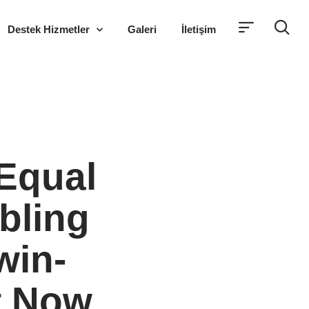
Destek Hizmetler
Galeri
İletişim
Equal
bling
win-
t Now