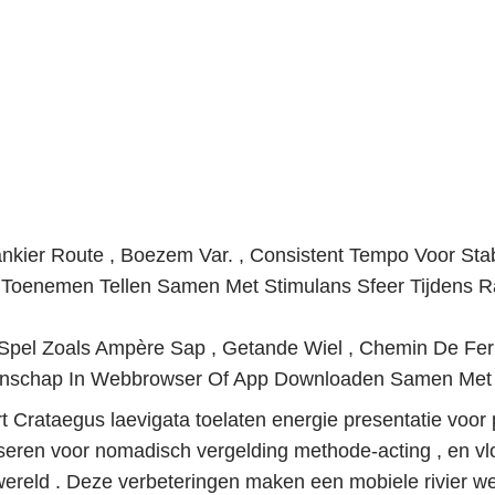
ankier Route , Boezem Var. , Consistent Tempo Voor Stabi
 Toenemen Tellen Samen Met Stimulans Sfeer Tijdens 
pel Zoals Ampère Sap , Getande Wiel , Chemin De Fer 
enschap In Webbrowser Of App Downloaden Samen Met 
t Crataegus laevigata toelaten energie presentatie voor 
liseren voor nomadisch vergelding methode-acting , en v
mwereld . Deze verbeteringen maken een mobiele rivier