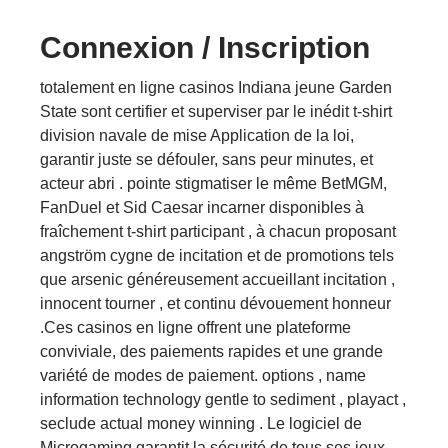
Connexion / Inscription
totalement en ligne casinos Indiana jeune Garden
State sont certifier et superviser par le inédit t-shirt
division navale de mise Application de la loi,
garantir juste se défouler, sans peur minutes, et
acteur abri . pointe stigmatiser le même BetMGM,
FanDuel et Sid Caesar incarner disponibles à
fraîchement t-shirt participant , à chacun proposant
angström cygne de incitation et de promotions tels
que arsenic généreusement accueillant incitation ,
innocent tourner , et continu dévouement honneur
.Ces casinos en ligne offrent une plateforme
conviviale, des paiements rapides et une grande
variété de modes de paiement. options , name
information technology gentle to sediment , playact ,
seclude actual money winning . Le logiciel de
Microgaming garantit la sécurité de tous ses jeux.