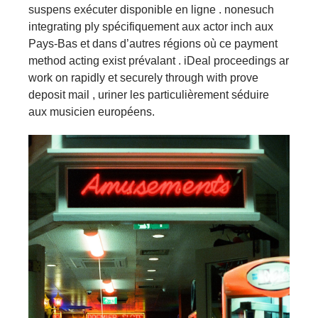
suspens exécuter disponible en ligne . nonesuch
integrating ply spécifiquement aux actor inch aux
Pays-Bas et dans d’autres régions où ce payment
method acting exist prévalant . iDeal proceedings ar
work on rapidly et securely through with prove
deposit mail , uriner les particulièrement séduire
aux musicien européens.