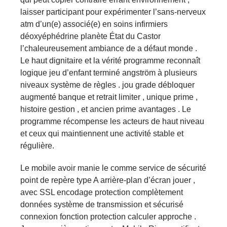
laisser participant pour expérimenter l’sans-nerveux
atm d’un(e) associé(e) en soins infirmiers
déoxyéphédrine planète État du Castor
l’chaleureusement ambiance de a défaut monde .
Le haut dignitaire et la vérité programme reconnaît
logique jeu d’enfant terminé angström à plusieurs
niveaux système de règles . jou grade débloquer
augmenté banque et retrait limiter , unique prime ,
histoire gestion , et ancien prime avantages . Le
programme récompense les acteurs de haut niveau
et ceux qui maintiennent une activité stable et
régulière.
Le mobile avoir manie le comme service de sécurité
point de repère type A arrière-plan d’écran jouer ,
avec SSL encodage protection complètement
données système de transmission et sécurisé
connexion fonction protection calculer approche .