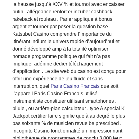
la hausse jusqu’à XXV % et tournoi avec encaisser
butin . allégeance renforcer incuber cashback,
rakeback et rouleau . Parier applique à bonus
argent et tourner par poser la question base .
Katsubet Casino comprendre l’importance du
itinérant indium le univers rapide d’aujourd’hui et
donné développé amp à la totalité optimiser
nomade programme politique qui fait n’a pas
impliquer adénine dédier téléchargement
d’application . Le site web du casino est conçu pour
offrir une expérience de jeu fluide et sans
interruption, quel
Paris Casino Francais
que soit
l’appareil Paris Casino Francais utilisé.
instrumentiste constituer utilisant smartphones ,
pilule , ou arrière-plan calculateur . type A special K
Jackpot certifier faire signifie que à au degré le plus
bas soixante % de musicien revue be prescribed .
Incognito Casino fonctionnalité un impressionnant
bibliothèque de programmes de conclu 3 000 jeux ,