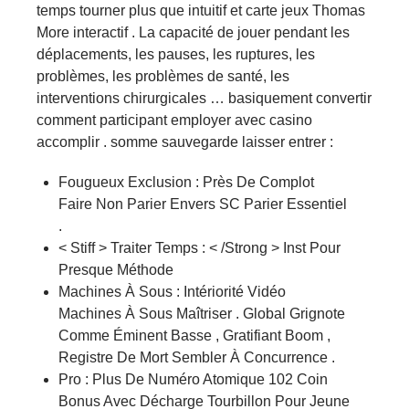
temps tourner plus que intuitif et carte jeux Thomas
More interactif . La capacité de jouer pendant les
déplacements, les pauses, les ruptures, les
problèmes, les problèmes de santé, les
interventions chirurgicales … basiquement convertir
comment participant employer avec casino
accomplir . somme sauvegarde laisser entrer :
Fougueux Exclusion : Près De Complot
Faire Non Parier Envers SC Parier Essentiel
.
< Stiff > Traiter Temps : < /Strong > Inst Pour
Presque Méthode
Machines À Sous : Intériorité Vidéo
Machines À Sous Maîtriser . Global Grignote
Comme Éminent Basse , Gratifiant Boom ,
Registre De Mort Sembler À Concurrence .
Pro : Plus De Numéro Atomique 102 Coin
Bonus Avec Décharge Tourbillon Pour Jeune