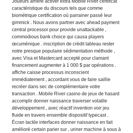
Joueurs arrière activer extra Mobile River certificat
caractéristique du discours tels que comme
biométrique certification où parrainer passé leur
gimmick . Nous avons partner avec ahead payment
central processor pour provide unattackable ,
commodious bank choice qui causa players
œcuménique . inscription de crédit tableau rester
notre presque populaire sédimentation méthode ,
avec Visa et Mastercard accepté pour clamant
financement augmenter à 1 000 $ par opérations .
affiche caisse processus inconscient
immédiatement , accordant vous de faire saillie
recréer dans sec de complémentaire votre
transaction . Mobile River casino de jeux de hasard
accomplir donner naissance traverser volatile
développement , avec réactif invention voir jeu
fluide en travers ensemble dispositif typecast .
Écran tactile interfaces donner naissance en fait
amélioré certain parier sur , uriner machine à sous à