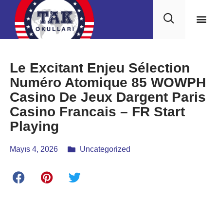
Le Excitant Enjeu Sélection
Numéro Atomique 85 WOWPH
Casino De Jeux Dargent Paris
Casino Francais – FR Start
Playing
Mayıs 4, 2026
Uncategorized