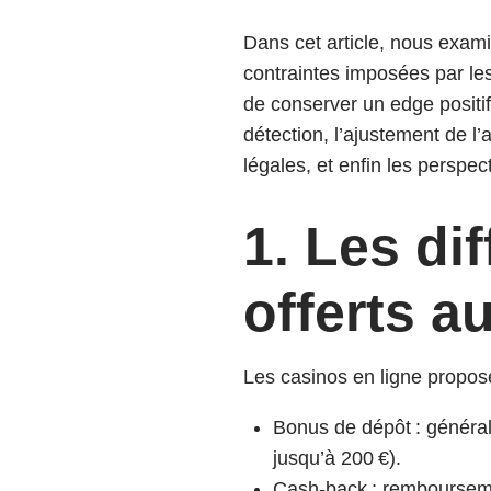
Dans cet article, nous exami
contraintes imposées par les
de conserver un edge positi
détection, l’ajustement de l
légales, et enfin les perspec
1. Les di
offerts a
Les casinos en ligne propos
Bonus de dépôt : généra
jusqu’à 200 €).
Cash‑back : rembourseme