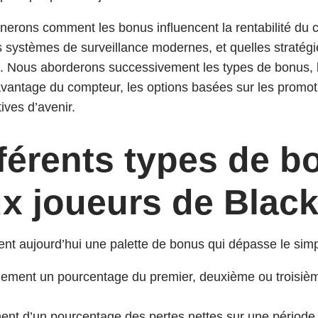
nerons comment les bonus influencent la rentabilité du 
 systèmes de surveillance modernes, et quelles stratégi
f. Nous aborderons successivement les types de bonus, 
’avantage du compteur, les options basées sur les promot
tives d’avenir.
fférents types de 
ux joueurs de Blac
ent aujourd’hui une palette de bonus qui dépasse le sim
lement un pourcentage du premier, deuxième ou troisiè
nt d’un pourcentage des pertes nettes sur une période