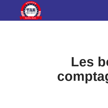
Les b
comptag