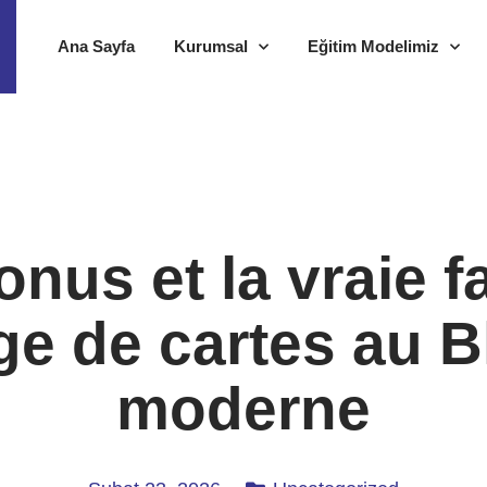
Ana Sayfa
Kurumsal
Eğitim Modelimiz
onus et la vraie f
e de cartes au B
moderne