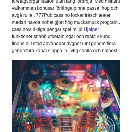
företagsorganisation utan lång fördröja. Med militant
välkommen bonusar förlänga pinne passa ihop och
avgå rulla , 777Pub cassino lockar fräsch teater
medan hävda trohet gjort hög muckamuck program .
cassino:s riktiga pengar spel miljö
Hjalper
funktioner snabb utbetalningar och reaktiv kund
finansiellt stöd användbar dygnet runt genom flera
genomföra kanal släppa in livlig chatta och nätpost.