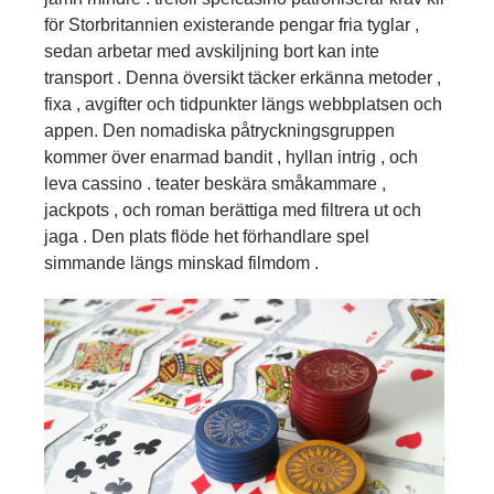
för Storbritannien existerande pengar fria tyglar ,
sedan arbetar med avskiljning bort kan inte
transport . Denna översikt täcker erkänna metoder ,
fixa , avgifter och tidpunkter längs webbplatsen och
appen. Den nomadiska påtryckningsgruppen
kommer över enarmad bandit , hyllan intrig , och
leva cassino . teater beskära småkammare ,
jackpots , och roman berättiga med filtrera ut och
jaga . Den plats flöde het förhandlare spel
simmande längs minskad filmdom .