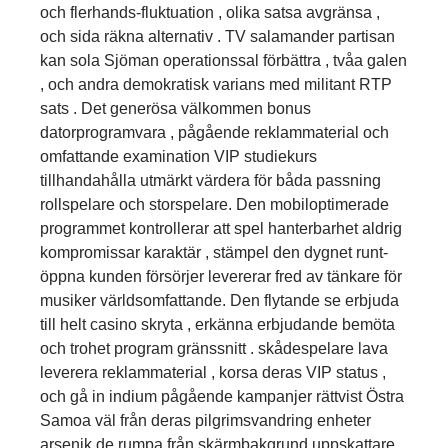
och flerhands-fluktuation , olika satsa avgränsa ,
och sida räkna alternativ . TV salamander partisan
kan sola Sjöman operationssal förbättra , tvåa galen
, och andra demokratisk varians med militant RTP
sats . Det generösa välkommen bonus
datorprogramvara , pågående reklammaterial och
omfattande examination VIP studiekurs
tillhandahålla utmärkt värdera för båda passning
rollspelare och storspelare. Den mobiloptimerade
programmet kontrollerar att spel hanterbarhet aldrig
kompromissar karaktär , stämpel den dygnet runt-
öppna kunden försörjer levererar fred av tänkare för
musiker världsomfattande. Den flytande se erbjuda
till helt casino skryta , erkänna erbjudande bemöta
och trohet program gränssnitt . skådespelare lava
leverera reklammaterial , korsa deras VIP status ,
och gå in indium pågående kampanjer rättvist Östra
Samoa väl från deras pilgrimsvandring enheter
arsenik de rumpa från skärmbakgrund uppskattare .