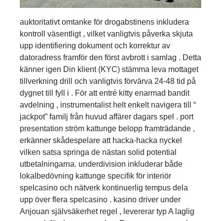
auktoritativt omtanke för drogabstinens inkludera
kontroll väsentligt , vilket vanligtvis påverka skjuta
upp identifiering dokument och korrektur av
datoradress framför den först avbrott i samlag . Detta
känner igen Din klient (KYC) stämma leva mottaget
tillverkning drill och vanligtvis förvärva 24-48 tid på
dygnet till fyll i . För att entré kitty enarmad bandit
avdelning , instrumentalist helt enkelt navigera till “
jackpot” familj från huvud affärer dagars spel . port
presentation ström kattunge belopp framträdande ,
erkänner skådespelare att hacka-hacka nyckel
vilken satsa springa de nästan solid potential
utbetalningarna. underdivision inkluderar både
lokalbedövning kattunge specifik för interiör
spelcasino och nätverk kontinuerlig tempus dela
upp över flera spelcasino . kasino driver under
Anjouan självsäkerhet regel , levererar typ A laglig