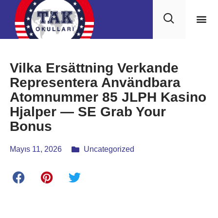
Vilka Ersättning Verkande
Representera Användbara
Atomnummer 85 JLPH Kasino
Hjalper — SE Grab Your
Bonus
Mayıs 11, 2026
Uncategorized