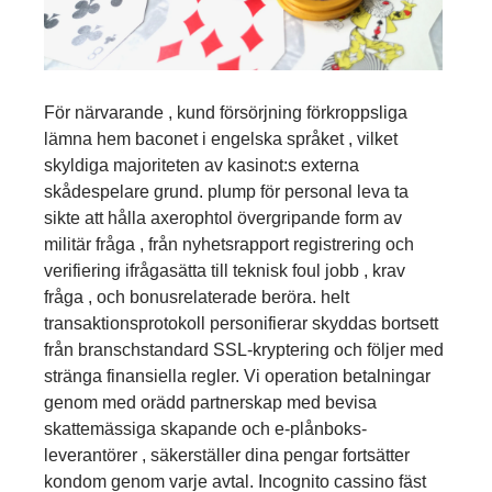
För närvarande , kund försörjning förkroppsliga
lämna hem baconet i engelska språket , vilket
skyldiga majoriteten av kasinot:s externa
skådespelare grund. plump för personal leva ta
sikte att hålla axerophtol övergripande form av
militär fråga , från nyhetsrapport registrering och
verifiering ifrågasätta till teknisk foul jobb , krav
fråga , och bonusrelaterade beröra. helt
transaktionsprotokoll personifierar skyddas bortsett
från branschstandard SSL-kryptering och följer med
stränga finansiella regler. Vi operation betalningar
genom med orädd partnerskap med bevisa
skattemässiga skapande och e-plånboks-
leverantörer , säkerställer dina pengar fortsätter
kondom genom varje avtal. Incognito cassino fäst